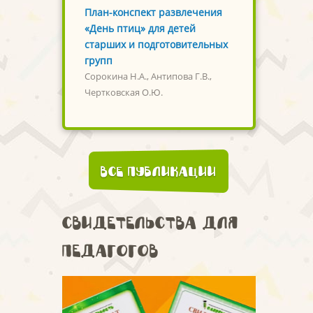
План-конспект развлечения
«День птиц» для детей
старших и подготовительных
групп
Сорокина Н.А., Антипова Г.В.,
Чертковская О.Ю.
Все публикации
Свидетельства для
педагогов