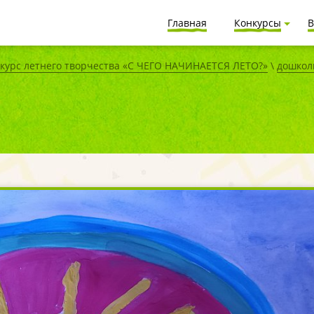
Главная
Конкурсы
В
урс летнего творчества «С ЧЕГО НАЧИНАЕТСЯ ЛЕТО?»
\
дошкол