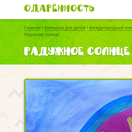
Одарённость
Главная
\
Конкурсы для детей
\
Международный конк
Радужное солнце
Радужное солнце