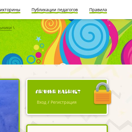
икторины
Публикации педагогов
Правила
ьники
\
Личный кабинет
Вход
/
Регистрация