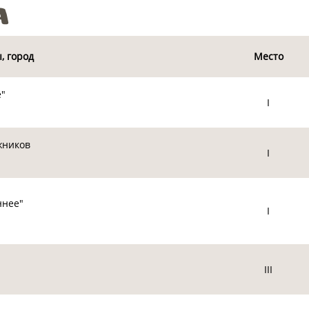
а
, город
Место
е"
I
жников
I
ннее"
I
III