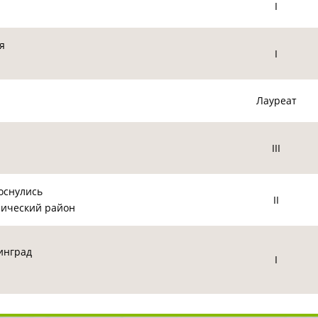
I
я
I
Лауреат
III
оснулись
II
рический район
инград
I