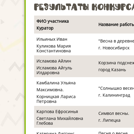
Результаты конкурс
ФИО участника
Название работы
Куратор
Ильиных Иван
"Весна в деревн
Куликова Мария
г. Новосибирск
Константиновна
Исламова Айлин
Корзина подсне
Исламова Айгуль
город Казань
Илдаровна
Камбалина Ульяна
"Солнышко весе
Максимовна.
г. Калининград
Корницкая Лариса
Петровна
Карпова Ефросинья
Символ весны.
Светлана Михайловна
г. Липецка
Глебова
Песня о весне
Катерина Диггинс