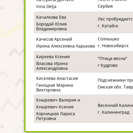
Сербия
Inna Delja
Качалкова Ева
Лес пробуждаетс
Бородай Юлия
г. Катайск
Владимировна
Солнышко
Качесов Арсений
г. Новосибирск
Ирина Алексеевна Харькова
Киреева Ксения
"Птица-весна"
Власова Ирина
г Кудрово
Александровна
Киселёва Анастасия
Подснежники пр
Ганоцкая Марина
Омская обл. Тав
Викторовна
Кныревич Валерия и
Весенний Калин
Кныревич Ксения
г. Калининград
Корницкая Лариса
Петровна