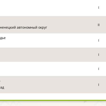
I
II
 ненецкий автономный округ
одье
I
I
I
"
I
рад