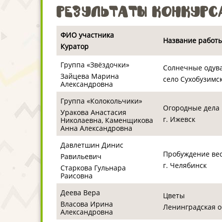
Результаты конкурс
ФИО участника
Название работы
Куратор
Группа «Звёздочки»
Солнечные одув
Зайцева Марина
село Сухобузимс
Александровна
Группа «Колокольчики»
Огородные дела
Уракова Анастасия
г. Ижевск
Николаевна, Каменщикова
Анна Александровна
Давлетшин Динис
Пробуждение ве
Равильевич
г. Челябинск
Старкова Гульнара
Раисовна
Деева Вера
Цветы
Власова Ирина
Ленинградская об
Александровна