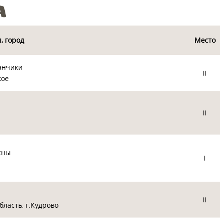
а
, город
Место
анчики
II
кое
II
сны
I
II
ласть, г.Кудрово