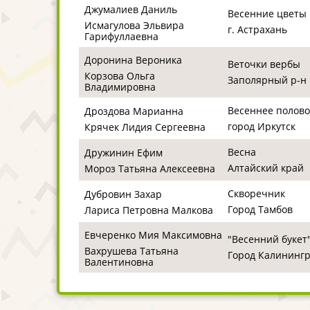
Джумалиев Даниль
Весенние цветы
Исмагулова Эльвира
г. Астрахань
Гарифуллаевна
Доронина Вероника
Веточки вербы
Корзова Ольга
Заполярный р-н
Владимировна
Весеннее полов
Дроздова Марианна
город Иркутск
Крячек Лидия Сергеевна
Весна
Дружинин Ефим
Алтайский край
Мороз Татьяна Алексеевна
Скворечник
Дубровин Захар
Город Тамбов
Лариса Петровна Малкова
Евчеренко Мия Максимовна
"Весенний букет
Вахрушева Татьяна
Город Калининг
Валентиновна