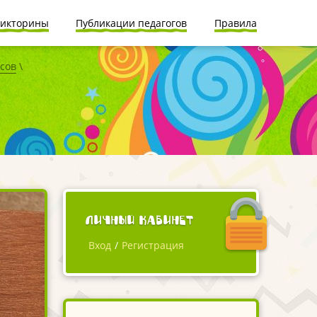
икторины
Публикации педагогов
Правила
ссов
\
Личный кабинет
Вход
/
Регистрация