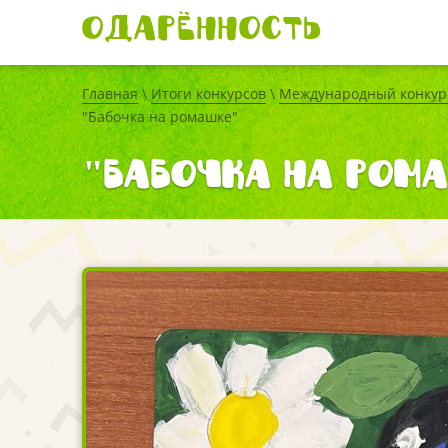
Одарённость
Главная
\
Итоги конкурсов
\
Международный конкурс
"Бабочка на ромашке"
"Бабочка на ром