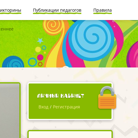
икторины
Публикации педагогов
Правила
сеннее
Личный кабинет
Вход
/
Регистрация