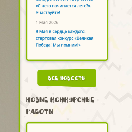
«С чего начинается лето?».
Участвуйте!
1 Мая 2026
9 Мая в сердце каждого:
стартовал конкурс «Великая
Победа! Мы помним!»
Все новости
Новые конкурсные
работы