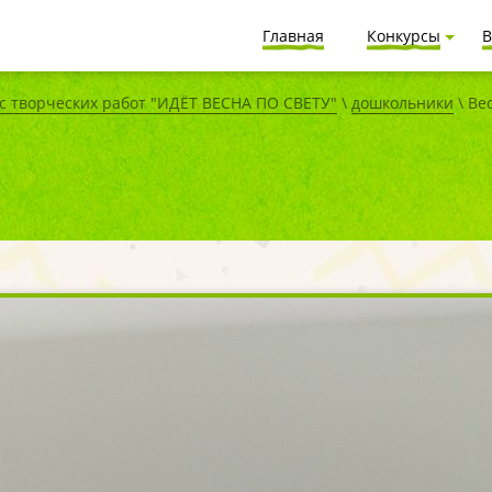
Главная
Конкурсы
В
 творческих работ "ИДЁТ ВЕСНА ПО СВЕТУ"
\
дошкольники
\ Ве