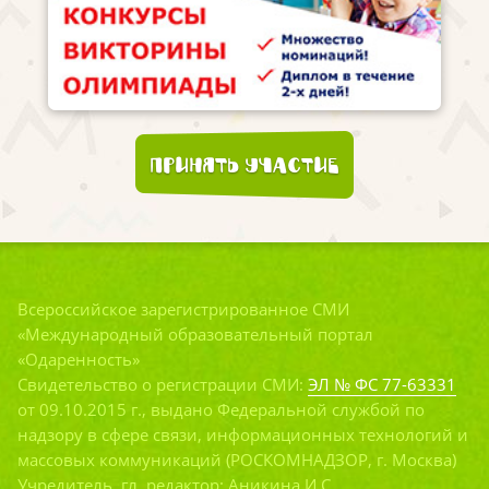
Принять участие
Всероссийское зарегистрированное СМИ
«Международный образовательный портал
«Одаренность»
Свидетельство о регистрации СМИ:
ЭЛ № ФС 77-63331
от 09.10.2015 г., выдано Федеральной службой по
надзору в сфере связи, информационных технологий и
массовых коммуникаций (РОСКОМНАДЗОР, г. Москва)
Учредитель, гл. редактор: Аникина И.С.