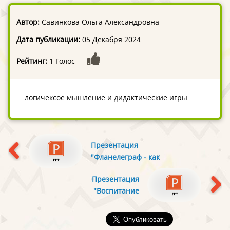
Автор:
Савинкова Ольга Александровна
Дата публикации:
05 Декабря 2024
Рейтинг:
1 Голос
логичексое мышление и дидактические игры
Презентация
"Фланелеграф - как
средство
Презентация
формирования
"Воспитание
предпосылок
патриотизма у
читательской
дошкольников через
грамотности детей
приобщение к
раннего возраста"