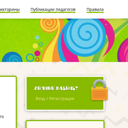
икторины
Публикации педагогов
Правила
Личный кабинет
Вход
/
Регистрация
го