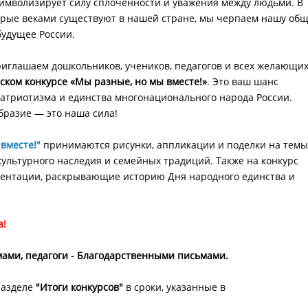
символизирует силу сплоченности и уважения между людьми. В
торые веками существуют в нашей стране, мы черпаем нашу об
будущее России.
иглашаем дошкольников, учеников, педагогов и всех желающи
ском конкурсе
«Мы разные, но мы вместе!»
. Это ваш шанс
атриотизма и единства многонационального народа России.
бразие — это наша сила!
вместе!"
принимаются ​рисунки, аппликации и поделки на темы
культурного наследия и семейных традиций. Также на конкурс
езентации, раскрывающие историю Дня народного единства и
а!
ами, педагоги - Благодарственными письмами. ​
разделе
"Итоги конкурсов"
в сроки, указанные в