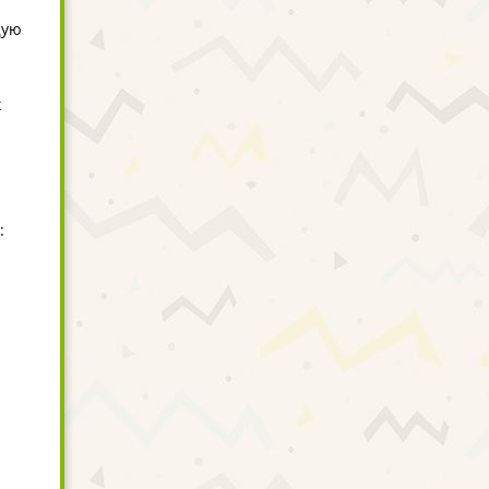
щую
х
: