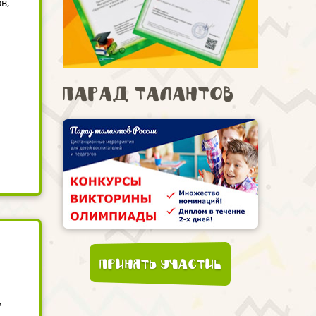
в,
Парад талантов
Принять участие
ь