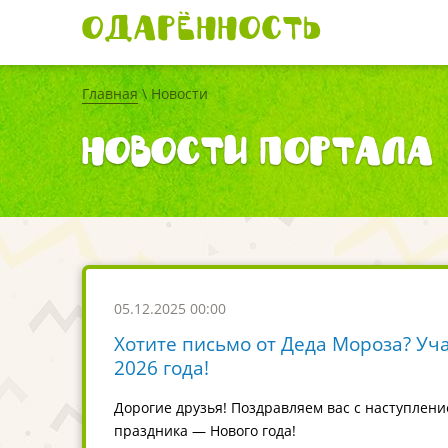
Одарённость
Главная
\ Новости
Новости портала 
05.12.2025 00:00
Хотите письмо от Деда Мороза? Уча
2026 года!
Дорогие друзья! Поздравляем вас с наступлен
праздника — Нового года!