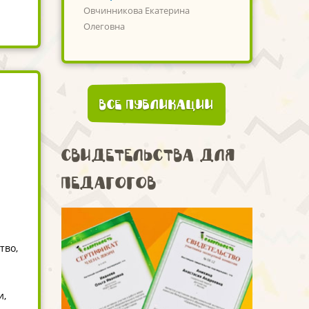
Овчинникова Екатерина
Олеговна
Все публикации
Свидетельства для
педагогов
тво,
и,