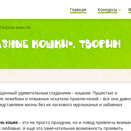
Главная
Конкурсы
В
 Творим вместе!
азные кошки». Творим
ящённый удивительным созданиям – кошкам. Пушистые и
е лежебоки и отважные искатели приключений – все они давн
дставляем жизнь без их ласкового мурлыканья и забавных
нь кошек
– это не просто праздник, но и повод привлечь внима
и любовью. А ещё это замечательная возможность проявить