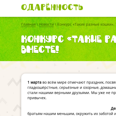
Одарённость
Главная
\
Новости
\ Конкурс «Такие разные кошки».
Конкурс «Такие р
вместе!
1 марта
во всём мире отмечают праздник, посв
гладкошёрстные, серьёзные и озорные, домашни
стали нашими верными друзьями. Мы уже не пре
привычек.
Де
братьям нашим меньшим, окружить их заботой 