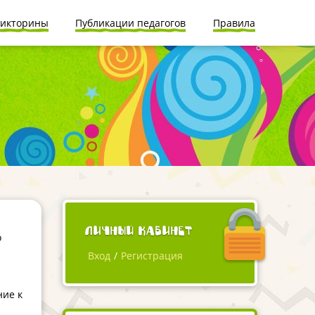
икторины
Публикации педагогов
Правила
Личный кабинет
о
Вход
/
Регистрация
ние к