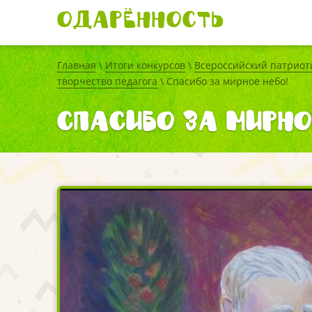
Одарённость
Главная
\
Итоги конкурсов
\
Всероссийский патриот
творчество педагога
\ Спасибо за мирное небо!
Спасибо за мирно