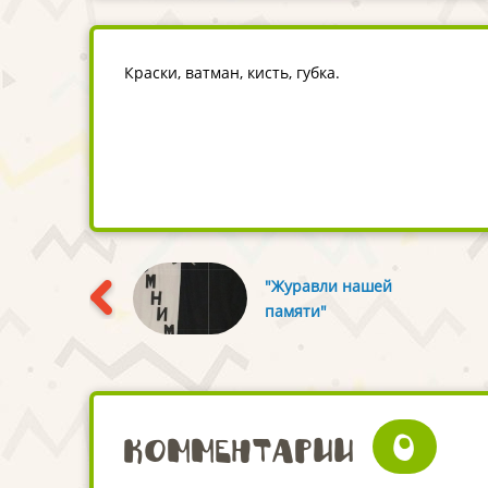
Краски, ватман, кисть, губка.
"Журавли нашей
памяти"
0
Комментарии