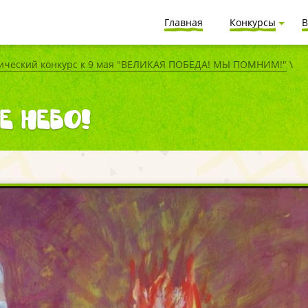
Главная
Конкурсы
В
ический конкурс к 9 мая "ВЕЛИКАЯ ПОБЕДА! МЫ ПОМНИМ!"
\
е небо!