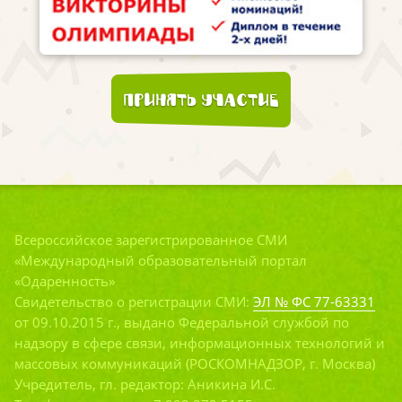
Принять участие
Всероссийское зарегистрированное СМИ
«Международный образовательный портал
«Одаренность»
Свидетельство о регистрации СМИ:
ЭЛ № ФС 77-63331
от 09.10.2015 г., выдано Федеральной службой по
надзору в сфере связи, информационных технологий и
массовых коммуникаций (РОСКОМНАДЗОР, г. Москва)
Учредитель, гл. редактор: Аникина И.С.