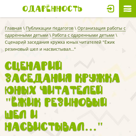
Одарённость
Главная
\
Публикации педагогов
\
Организация работы с
одаренными детьми
\
Работа с одаренными детьми
\
Сценарий заседания кружка юных читателей "Ёжик
резиновый шел и насвистывал…"
Сценарий
заседания кружка
юных читателей
"Ёжик резиновый
шел и
насвистывал…"