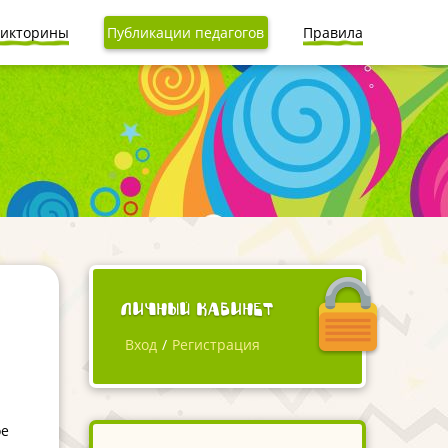
икторины
Публикации педагогов
Правила
Личный кабинет
Вход
/
Регистрация
ое