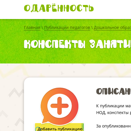
Одарённость
Главная
\
Публикации педагогов
\
Дошкольное обра
Конспекты заняти
Описан
К публикации ма
НОД, конспекты р
За опубликован