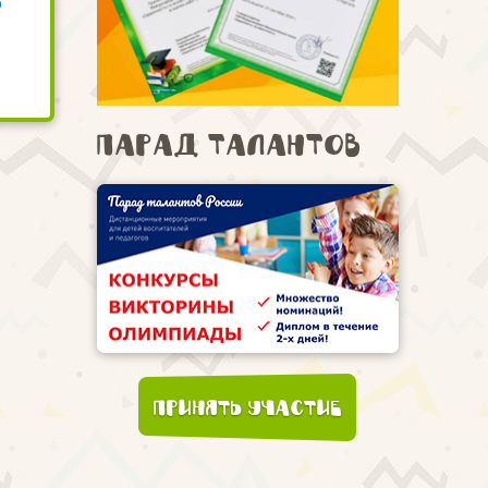
ю
Парад талантов
Принять участие