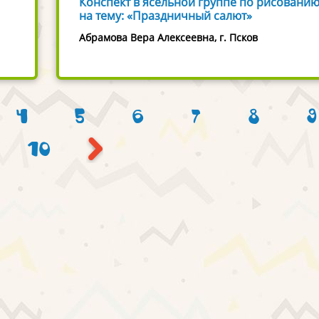
Конспект в ясельной группе по рисовани
на тему: «Праздничный салют»
Абрамова Вера Алексеевна, г. Псков
4
5
6
7
8
9
10