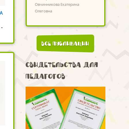
Овчинникова Екатерина
Олеговна
«А
 -
Все публикации
Свидетельства для
педагогов