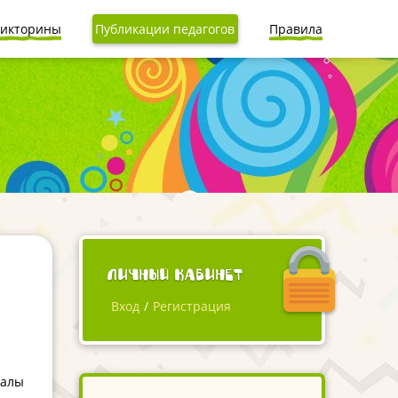
икторины
Публикации педагогов
Правила
Личный кабинет
Вход
/
Регистрация
иалы