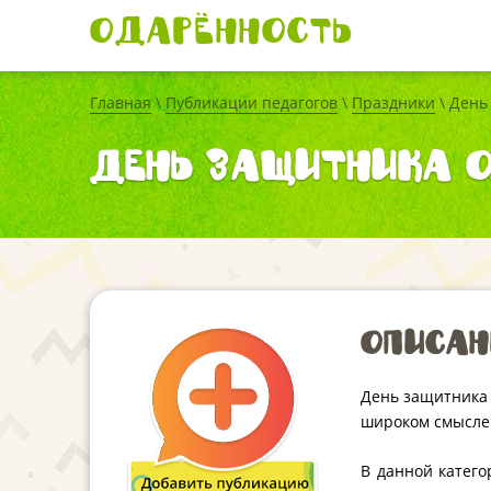
Одарённость
Главная
\
Публикации педагогов
\
Праздники
\ День
День защитника О
Описан
День защитника 
широком смысле 
В данной катего