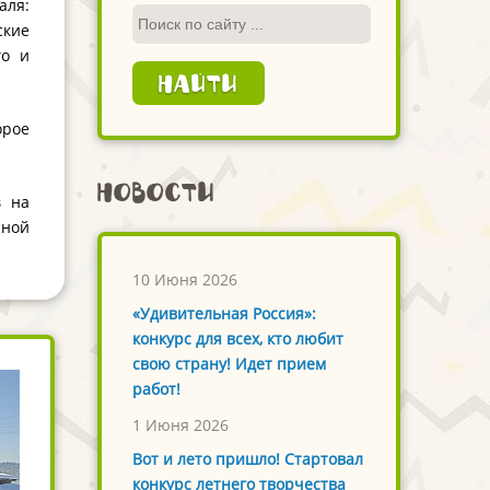
аля:
ские
го и
орое
Новости
в на
нной
10 Июня 2026
«Удивительная Россия»:
конкурс для всех, кто любит
свою страну! Идет прием
работ!
1 Июня 2026
Вот и лето пришло! Стартовал
конкурс летнего творчества