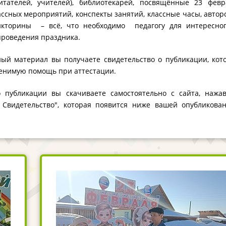
питателей, учителей), библиотекарей, посвящённые 23 февр
ссных мероприятий, конспекты занятий, классные часы, автор
икторины – всё, что необходимо педагогу для интересно
проведения праздника.
ый материал вы получаете свидетельство о публикации, кот
енимую помощь при аттестации.
о публикации вы скачиваете самостоятельно с сайта, нажа
ь Свидетельство", которая появится ниже вашей опубликова