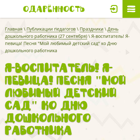
Одарённость
Главная
\
Публикации педагогов
\
Праздники
\
День
дошкольного работника (27 сентября)
\ Я-воспитатель! Я-
певица! Песня "Мой любимый детский сад" ко Дню
дошкольного работника
Я-воспитатель! Я-
певица! Песня "Мой
любимый детский
сад" ко Дню
дошкольного
работника