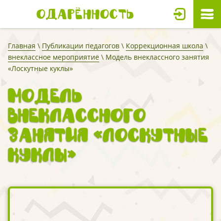
Одарённость
Главная
\
Публикации педагогов
\
Коррекционная школа
\
внеклассное мероприятие
\ Модель внеклассного занятия
«Лоскутные куклы»
Модель
внеклассного
занятия «Лоскутные
куклы»