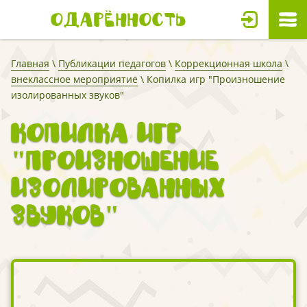
Одарённость
Главная
\
Публикации педагогов
\
Коррекционная школа
\
внеклассное мероприятие
\ Копилка игр "Произношение
изолированных звуков"
Копилка игр
"Произношение
изолированных
звуков"