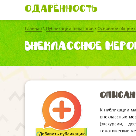
Одарённость
Главная
\
Публикации педагогов
\
Основное общее 
внеклассное меро
Описан
К публикации ма
внеклассных ме
(экскурсии, д
тематические ме