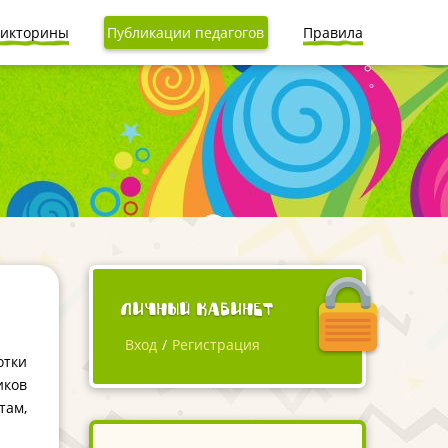
икторины
Публикации педагогов
Правила
Личный кабинет
Вход
/
Регистрация
отки
иков
там,