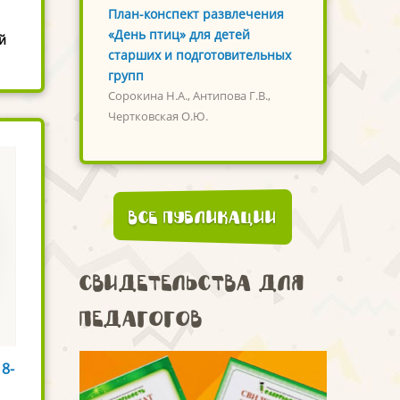
План-конспект развлечения
«День птиц» для детей
й
старших и подготовительных
групп
Сорокина Н.А., Антипова Г.В.,
Чертковская О.Ю.
Все публикации
Свидетельства для
педагогов
 8-