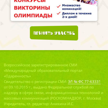
Принять участие
Всероссийское зарегистрированное СМИ
«Международный образовательный портал
«Одаренность»
Свидетельство о регистрации СМИ:
ЭЛ № ФС 77-63331
от 09.10.2015 г., выдано Федеральной службой по
надзору в сфере связи, информационных технологий и
массовых коммуникаций (РОСКОМНАДЗОР, г. Москва)
Учредитель, гл. редактор: Аникина И.С.