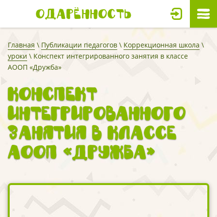
Одарённость
Главная
\
Публикации педагогов
\
Коррекционная школа
\
уроки
\ Конспект интегрированного занятия в классе
АООП «Дружба»
Конспект
интегрированного
занятия в классе
АООП «Дружба»