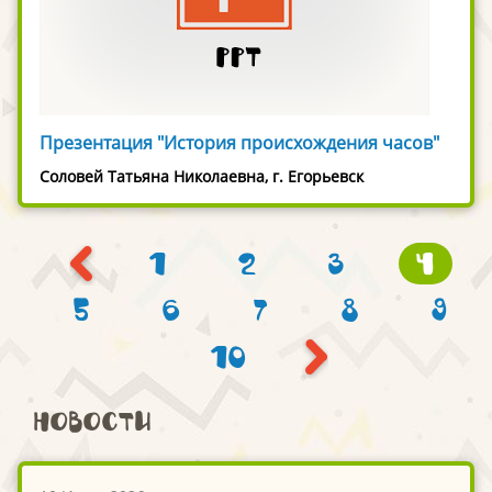
Презентация "История происхождения часов"
Соловей Татьяна Николаевна, г. Егорьевск
1
2
3
4
5
6
7
8
9
10
Новости