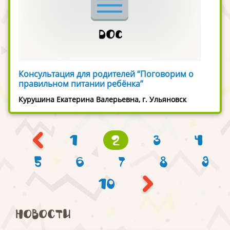
Консультация для родителей “Поговорим о
правильном питании ребёнка”
Курушина Екатерина Валерьевна, г. Ульяновск
1
2
3
4
5
6
7
8
9
10
Новости