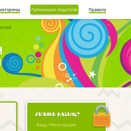
икторины
Публикации педагогов
Правила
телей
м
й
Личный кабинет
Вход
/
Регистрация