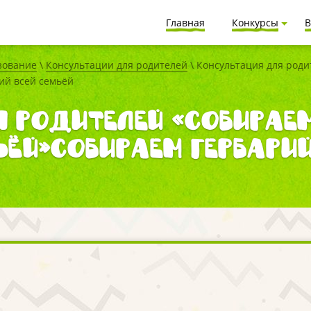
Главная
Конкурсы
В
зование
\
Консультации для родителей
\ Консультация для роди
ий всей семьёй
 родителей «Собирае
ьёй»Собираем гербари