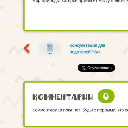
мир природы, которое принесет массу пользы д
Консультация для
родителей "Как
развивать речь
младших
дошкольников?"
0
Комментарии
Комментариев пока нет. Будьте первыми, кто 