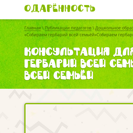
Одарённость
Главная
\
Публикации педагогов
\
Дошкольное обра
«Собираем гербарий всей семьёй»Собираем гербар
Консультация для
гербарий всей сем
всей семьёй