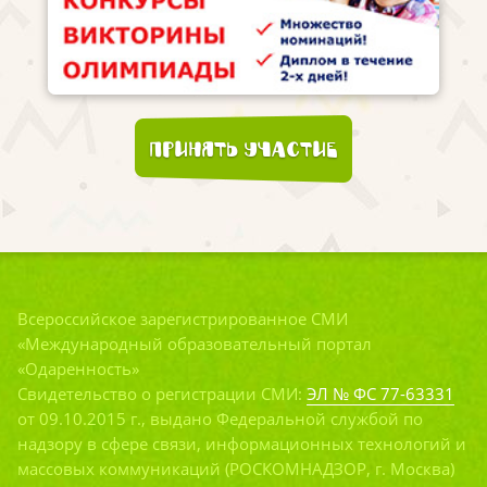
Принять участие
Всероссийское зарегистрированное СМИ
«Международный образовательный портал
«Одаренность»
Свидетельство о регистрации СМИ:
ЭЛ № ФС 77-63331
от 09.10.2015 г., выдано Федеральной службой по
надзору в сфере связи, информационных технологий и
массовых коммуникаций (РОСКОМНАДЗОР, г. Москва)