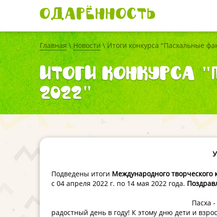
Одарённость
Главная
\
Новости
\ Итоги конкурса "Пасхальные фан
Итоги конкурса "
2022"
У
Подведены итоги
Международного творческого 
с 04 апреля 2022 г. по 14 мая 2022 года.
Поздрав
Пасха 
радостный день в году! К этому дню дети и взр