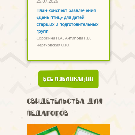
25.07.2026
План-конспект развлечения
«День птиц» для детей
старших и подготовительных
групп
Сорокина Н.А., Антипова Г.В.,
Чертковская О.Ю.
Все публикации
Свидетельства для
педагогов