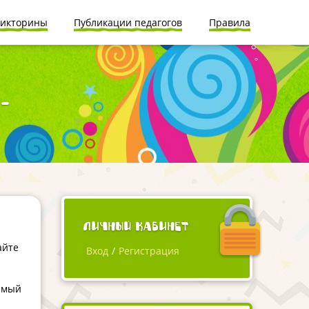
икторины
Публикации педагогов
Правила
-
Личный кабинет
айте
Вход
/
Регистрация
самый