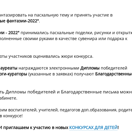
нтазировать на пасхальную тему и принять участие в
ые фантазии-2022"
.
ии - 2022"
принимались пасхальные поделки, рисунки и открытк
полненные своими руками в качестве сувенира или подарка к
боты участников оценивались жюри конкурса.
ауреаты
награждаются электронными
Дипломы
победителей
оги-кураторы
(указанные в заявках) получают
Благодарственны
чать Дипломы победителей и Благодарственные письма можн
абинете.
рим воспитателей, учителей, педагогов доп.образования, родит
в конкурсе!
И приглашаем к участию в новых
КОНКУРСАХ ДЛЯ ДЕТЕЙ
!