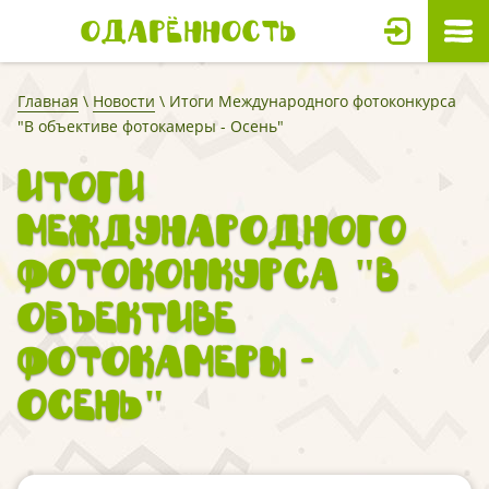
Одарённость
Главная
\
Новости
\ Итоги Международного фотоконкурса
"В объективе фотокамеры - Oсень"
Итоги
Международного
фотоконкурса "В
объективе
фотокамеры -
Oсень"