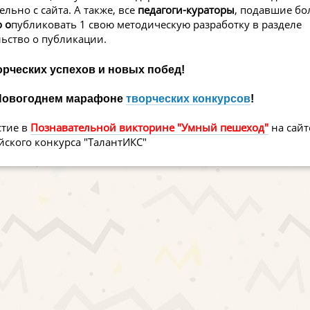
льно с сайта. А также, все
педагоги-кураторы
, подавшие бо
 о
публиковать 1 свою методическую разработку в разделе
льство о публикации.
рческих успехов и новых побед!
 Новогоднем марафоне
творческих конкурсов
!
стие в
Познавательной викторине "Умный пешеход"
на сайт
йского конкурса "ТалантИКС"