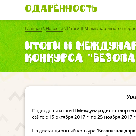
Одарённость
Главная
\
Новости
\ Итоги II Международного творче
Итоги II Междуна
конкурса "БезОпа
Ува
Подведены итоги
II Международного творческ
сайте с 15 октября 2017 г. по 25 ноября 2017 г
На дистанционный конкурс
"Безопасная дорог