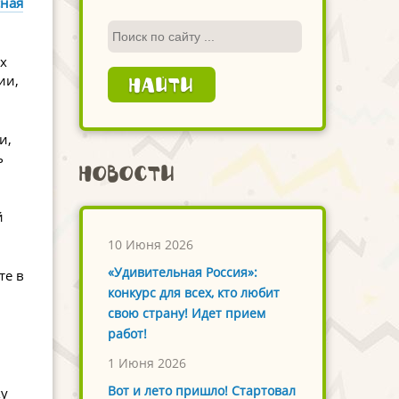
сная
х
ии,
и,
ь
Новости
й
10 Июня 2026
«Удивительная Россия»:
те в
конкурс для всех, кто любит
свою страну! Идет прием
работ!
1 Июня 2026
Вот и лето пришло! Стартовал
ку