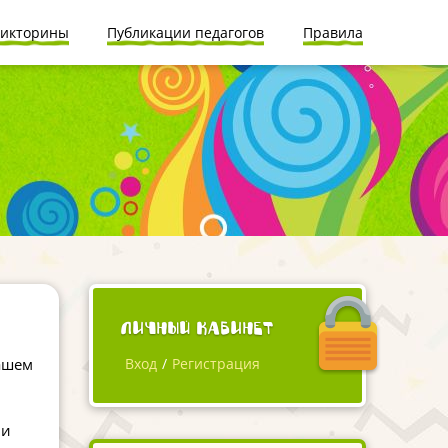
икторины
Публикации педагогов
Правила
Личный кабинет
ашем
Вход
/
Регистрация
 и