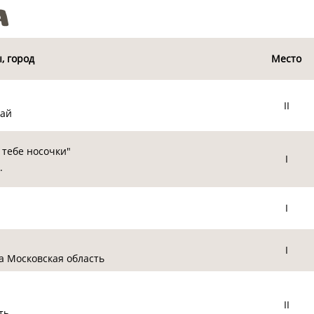
а
, город
Место
II
рай
 тебе носочки"
I
.
I
I
а Московская область
II
ть