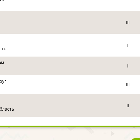
III
I
сть
ом
I
руг
III
II
бласть