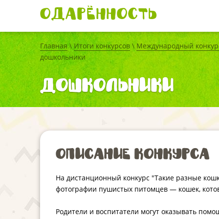
Одарённость
Главная
\
Итоги конкурсов
\
Международный конкурс
дошкольники
дошкольники
Описание конкурса
На дистанционный конкурс "Такие разные кош
фотографии пушистых питомцев — кошек, котов
Родители и воспитатели могут оказывать помощ