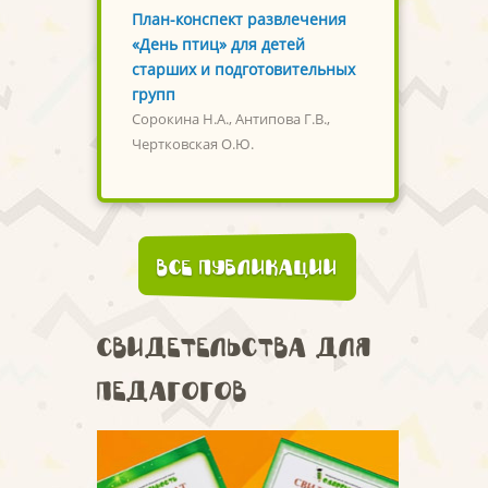
План-конспект развлечения
«День птиц» для детей
старших и подготовительных
групп
Сорокина Н.А., Антипова Г.В.,
Чертковская О.Ю.
Все публикации
Свидетельства для
педагогов