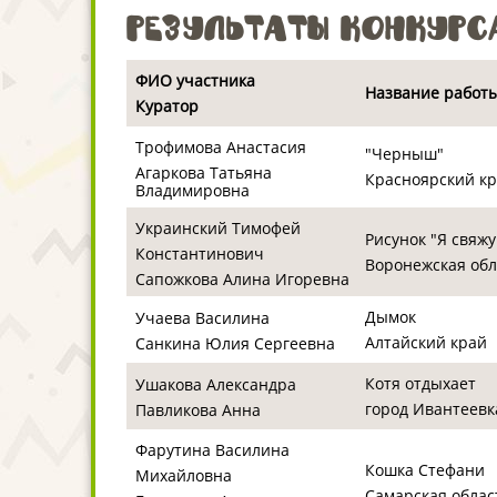
Результаты конкурс
ФИО участника
Название работы
Куратор
Трофимова Анастасия
"Черныш"
Агаркова Татьяна
Красноярский к
Владимировна
Украинский Тимофей
Рисунок "Я свяжу
Константинович
Воронежская обл
Сапожкова Алина Игоревна
Дымок
Учаева Василина
Алтайский край
Санкина Юлия Сергеевна
Котя отдыхает
Ушакова Александра
город Ивантеевк
Павликова Анна
Фарутина Василина
Кошка Стефани
Михайловна
Самарская облас