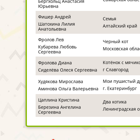
Бергхольц Анастасия
Юрьевна
Фишер Андрей
Семья
Шатохина Лилия
Алтайский край
Анатольевна
Фролов Лев
Черный кот
Кубарева Любовь
Московская обла
Сергеевна
Котёнок с мячик
Фролова Диана
г Славгород
Сиделëва Олеся Сергеевна
Мои пушистый д
Худякова Мирослава
г. Екатеринбург
Аминова Ольга Валерьевна
Цаплина Кристина
Два котика
Березина Ангелина
Ленинградская о
Сергеевна