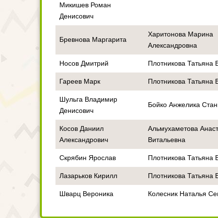
Микишев Роман
Денисович
Харитонова Марина
Бревнова Маргарита
Александровна
Носов Дмитрий
Плотникова Татьяна 
Гареев Марк
Плотникова Татьяна 
Шульга Владимир
Бойко Анжелика Стан
Денисович
Косов Даниил
Альмухаметова Анас
Александрович
Витальевна
Скрябин Ярослав
Плотникова Татьяна 
Лазарьков Кирилл
Плотникова Татьяна 
Шварц Вероника
Колесник Наталья С