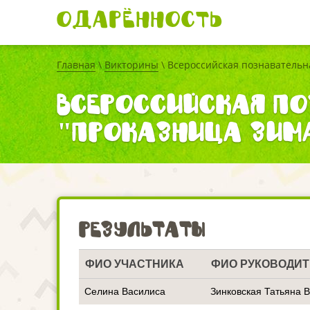
Одарённость
Главная
\
Викторины
\ Всероссийская познавательн
Всероссийская по
"Проказница зим
Результаты
ФИО УЧАСТНИКА
ФИО РУКОВОДИ
Селина Василиса
Зинковская Татьяна 