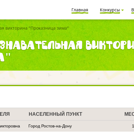
Главная
Конкурсы
В
ая викторина "Проказница зима"
знавательная виктор
а"
ТЕЛЯ
НАСЕЛЕННЫЙ ПУНКТ
МЕ
Викторовна
Город Ростов-на-Дону