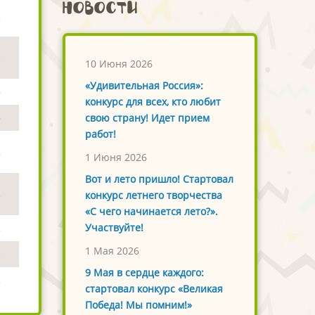
Новости
2
2
10 Июня 2026
«Удивительная Россия»:
3
конкурс для всех, кто любит
свою страну! Идет прием
3
работ!
1
1 Июня 2026
Вот и лето пришло! Стартовал
1
конкурс летнего творчества
«С чего начинается лето?».
Участвуйте!
2
1 Мая 2026
2
9 Мая в сердце каждого:
1
стартовал конкурс «Великая
Победа! Мы помним!»