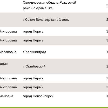
Свердловская область,Режевской
район,с.Арамашка
г Сокол Вологодская область
Викторовна
город Пермь
Викторовна
город Пермь
иславовна
г. Калининград
тасия
г. Октябрьский
Викторовна
город Пермь
Викторовна
город Пермь
еменовна
город Новосибирск