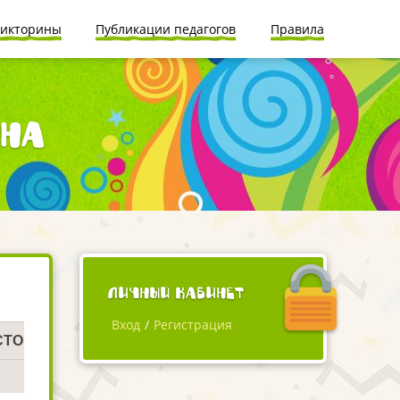
икторины
Публикации педагогов
Правила
ина
Личный кабинет
Вход
/
Регистрация
СТО
1