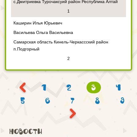
с.Дмитриевка Турочаксуий район Республика Алтай
1
Каширин Илья Юрьевич
Васильева Ольга Васильевна
Самарская область Кинель-Черкассский район
п.Подгорный
2
1
2
3
4
5
6
7
8
9
Новости